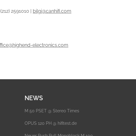
 (212) 2591010 |
bilgi@canhifi.com
ffice@highend-electronics.com
NEWS
M 50 PSET @ Stereo Times
OPUS 120 PH @ hifitest.de
Neuer Push Pull Monoblock M 100