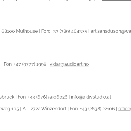
 – 68100 Mulhouse | Fon: +33 (389) 464375 |
artisansduson@wa
| Fon: +47 (9777) 1998 |
vidar@audioart.no
nsbruck | Fon: +43 (676) 5906026 |
info@aktivstudio.at
g 105 | A – 2722 Winzendorf | Fon: +43 (2638) 22106 |
offic