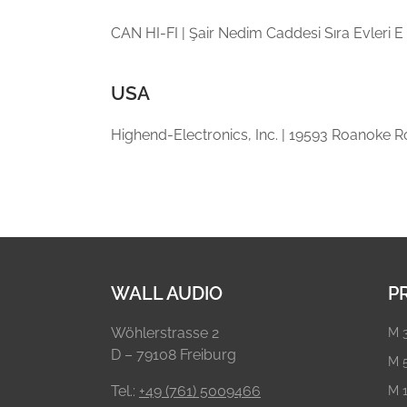
CAN HI-FI | Şair Nedim Caddesi Sıra Evleri E 
USA
Highend-Electronics, Inc. | 19593 Roanoke Ro
WALL AUDIO
P
Wöhlerstrasse 2
M 
D – 79108 Freiburg
M 
Tel.:
+49 (761) 5009466
M 