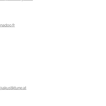
nadoo.fr
e@akustiktune.at