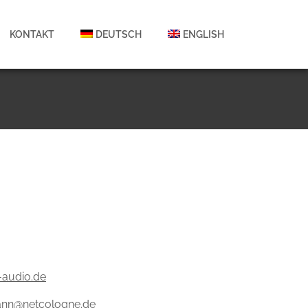
KONTAKT
DEUTSCH
ENGLISH
-audio.de
ann@netcologne.de