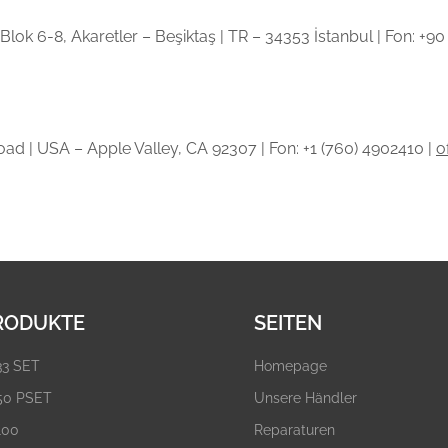
Blok 6-8, Akaretler – Beşiktaş | TR – 34353 İstanbul | Fon: +90
ad | USA – Apple Valley, CA 92307 | Fon: +1 (760) 4902410 |
o
RODUKTE
SEITEN
33 SET
Homepage
50 PSET
Unsere Händler
100
Reparaturen