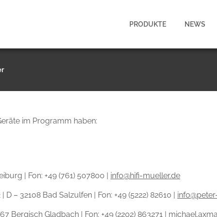
PRODUKTE
NEWS
er
e Geräte im Programm haben:
eiburg | Fon: +49 (761) 507800 |
info@hifi-mueller.de
 D – 32108 Bad Salzulfen | Fon: +49 (5222) 82610 |
info@peter
67 Bergisch Gladbach | Fon: +49 (2202) 863271 |
michael.axm