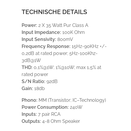
TECHNISCHE DETAILS
Power:
2 X 35 Watt Pur Class A
Input Impedance:
100K Ohm
Input Sensivity:
800mV
Frequency Response:
15Hz-90KHz +/-
0,2dB at rated power; 5Hz-100Khz-
3dB@1W
THD:
0,1%@1W; 1%@10W; max 1,5% at
rated power
S/N Ratio:
92dB
Gain:
18db
Phono:
MM (Transistor; IC–Technology)
Power Consumption:
240W
Inputs:
7 pair RCA
Outputs:
4-8 Ohm Speaker