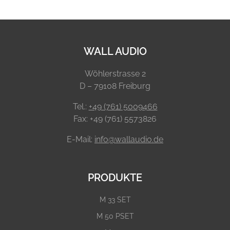
WALL AUDIO
Wöhlerstrasse 2
D – 79108 Freiburg
Tel.:
+49 (761) 5009466
Fax: +49 (761) 5573826
E-Mail:
info@wallaudio.de
PRODUKTE
M 33 SET
M 50 PSET