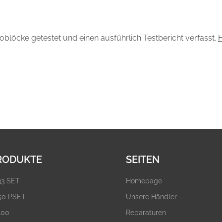
öcke getestet und einen ausführlich Testbericht verfasst.
H
RODUKTE
SEITEN
33 SET
Homepage
50 PSET
Unsere Händler
100
Reparaturen