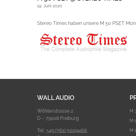
19. Juni 2020
Stereo Times haben unsere M 50 PSET Monobl
WALL AUDIO
P
Wöhlerstrasse 2
M 
D – 79108 Freiburg
M 
Tel.:
+49 (761) 5009466
M 