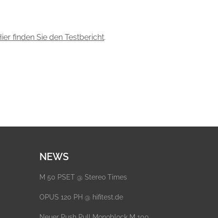
ier finden Sie den Testbericht
.
NEWS
M 50 PSET @ Stereo Times
OPUS 120 PH @ hifitest.de
Neuer Push Pull Monoblock M 100