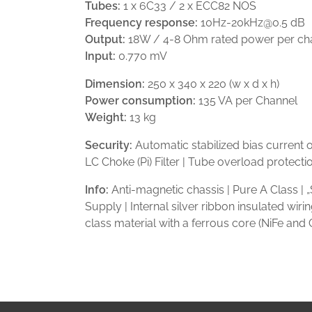
Tubes:
1 x 6C33 / 2 x ECC82 NOS
Frequency response:
10Hz-20kHz@0.5 dB
Output:
18W / 4-8 Ohm rated power per ch
Input:
0.770 mV
Dimension:
250 x 340 x 220 (w x d x h)
Power consumption:
135 VA per Channel
Weight:
13 kg
Security:
Automatic stabilized bias current 
LC Choke (Pi) Filter | Tube overload protecti
Info:
Anti-magnetic chassis | Pure A Class |
Supply | Internal silver ribbon insulated wiri
class material with a ferrous core (NiFe and