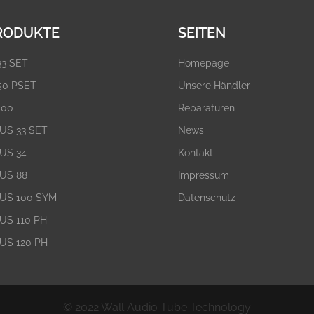
RODUKTE
SEITEN
33 SET
Homepage
50 PSET
Unsere Händler
100
Reparaturen
US 33 SET
News
US 34
Kontakt
US 88
Impressum
US 100 SYM
Datenschutz
US 110 PH
US 120 PH
© 2022 Wall Audio Tube Technology