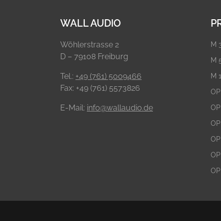
WALL AUDIO
P
Wöhlerstrasse 2
M 
D – 79108 Freiburg
M 
Tel.:
+49 (761) 5009466
M 
Fax: +49 (761) 5573826
OP
E-Mail:
info@wallaudio.de
OP
OP
OP
OP
OP