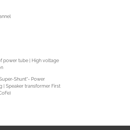
annel
of power tube | High voltage
on
 „Super-Shunt“- Power
ng | Speaker transformer First
 CoFe)