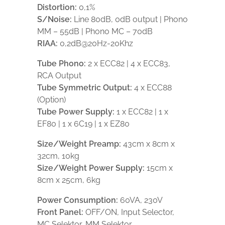
Distortion:
0,1%
S/Noise:
Line 80dB, 0dB output | Phono
MM – 55dB | Phono MC – 70dB
RIAA:
0,2dB@20Hz-20Khz
Tube Phono:
2 x ECC82 | 4 x ECC83,
RCA Output
Tube Symmetric Output:
4 x ECC88
(Option)
Tube Power Supply:
1 x ECC82 | 1 x
EF80 | 1 x 6C19 | 1 x EZ80
Size/Weight Preamp:
43cm x 8cm x
32cm, 10kg
Size/Weight Power Supply:
15cm x
8cm x 25cm, 6kg
Power Consumption:
60VA, 230V
Front Panel:
OFF/ON, Input Selector,
MC Selektor, MM Selektor