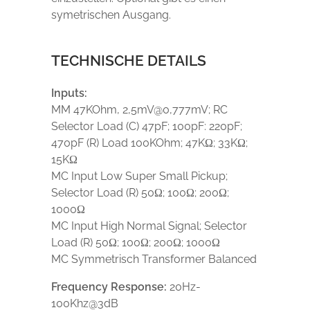
symetrischen Ausgang.
TECHNISCHE DETAILS
Inputs:
MM 47KOhm, 2,5mV@0,777mV; RC
Selector Load (C) 47pF; 100pF: 220pF;
470pF (R) Load 100KOhm; 47KΩ; 33KΩ;
15KΩ
MC Input Low Super Small Pickup;
Selector Load (R) 50Ω; 100Ω; 200Ω;
1000Ω
MC Input High Normal Signal; Selector
Load (R) 50Ω; 100Ω; 200Ω; 1000Ω
MC Symmetrisch Transformer Balanced
Frequency Response:
20Hz-
100Khz@3dB