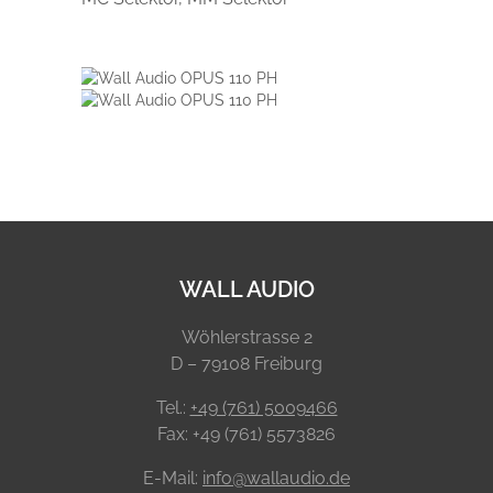
WALL AUDIO
Wöhlerstrasse 2
D – 79108 Freiburg
Tel.:
+49 (761) 5009466
Fax: +49 (761) 5573826
E-Mail:
info@wallaudio.de